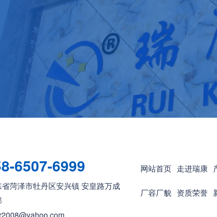
58-6507-6999
网站首页
走进瑞康
东省菏泽市牡丹区安兴镇 安皇路万成
厂容厂貌
资质荣誉
邻
2008@yahoo.com